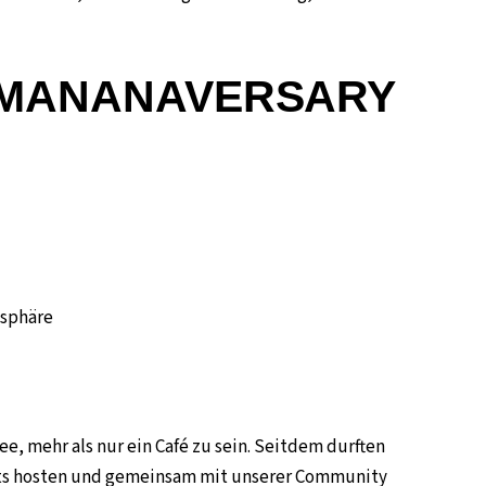
im MANANAVERSARY
osphäre
n
, mehr als nur ein Café zu sein. Seitdem durften
ts hosten und gemeinsam mit unserer Community