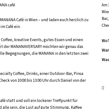
Am 3
Wien
Bar
e MANANA Café in Wien – und laden euch herzlich zu
Che
m Café ein.
 Coffee, kreative Events, gutes Essen und einen
Wo
t der MANANAVERSARY möchten wir genau das
Wan
alle Begegnungen, die MANANA in den letzten zwei
Was
cialty Coffee, Drinks, einer Outdoor-Bar, Pinsa
eck von 10:00 bis 13:00 Uhr durch Daniel von der
fé statt und soll ein lockerer Treffpunkt für
alle sein, die Lust auf gute Stimmung, Kaffee