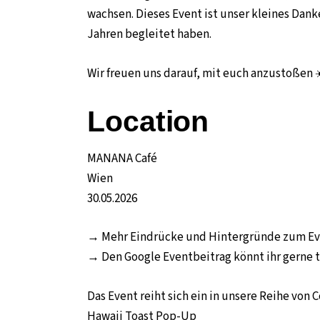
wachsen. Dieses Event ist unser kleines Dank
Jahren begleitet haben.
Wir freuen uns darauf, mit euch anzustoßen 
Location
MANANA Café
Wien
30.05.2026
→ Mehr Eindrücke und Hintergründe zum Even
→ Den Google Eventbeitrag könnt ihr gerne t
Das Event reiht sich ein in unsere Reihe v
Hawaii Toast Pop-Up