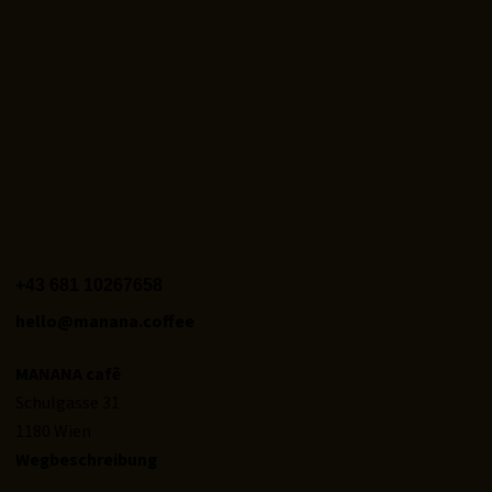
+43 681 10267658‬
hello@manana.coffee
MANANA cafẽ
Schulgasse 31
1180 Wien
Wegbeschreibung