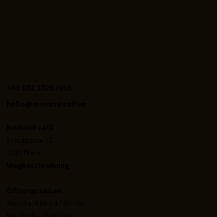
+43 681 10267658‬
hello@manana.coffee
MANANA cafẽ
Schulgasse 31
1180 Wien
Wegbeschreibung
Öffnungszeiten
Mo – Sa: 9:00 – 17:00 Uhr
So: 10:00 – 16:00 Uhr