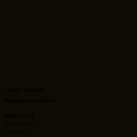
+43 681 10267658‬
hello@manana.coffee
MANANA cafẽ
Schulgasse 31
1180 Wien