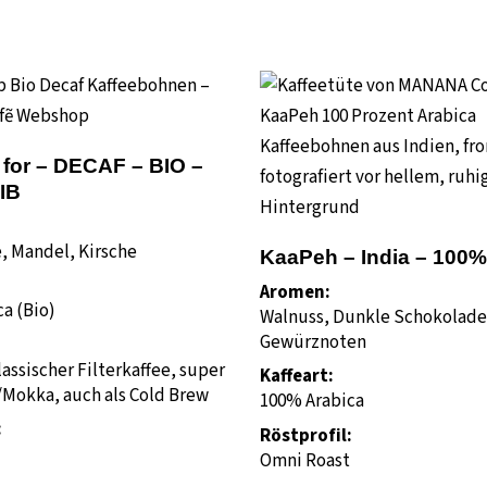
 for – DECAF – BIO –
IB
, Mandel, Kirsche
KaaPeh – India – 100%
Aromen:
a (Bio)
Walnuss, Dunkle Schokolade
Gewürznoten
:
lassischer Filterkaffee, super
Kaffeart:
i/Mokka, auch als Cold Brew
100% Arabica
:
Röstprofil:
Omni Roast