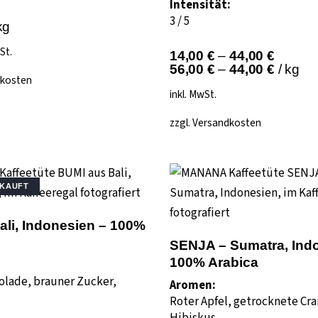
Intensität:
3 / 5
kg
St.
14,00
€
–
44,00
€
56,00
€
–
44,00
€
/
kg
kosten
inkl. MwSt.
zzgl.
Versandkosten
KAUFT
ali, Indonesien – 100%
SENJA – Sumatra, Ind
100% Arabica
olade, brauner Zucker,
Aromen:
Roter Apfel, getrocknete Cra
Hibiskus