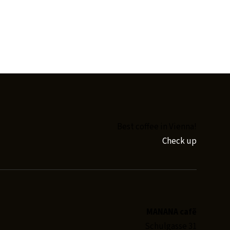
Best coffee in Vienna!
Check up
MANANA cafẽ
Schulgasse 31