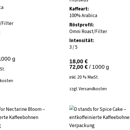
ca
Kaffeart:
100% Arabica
:
Filter
Röstprofil:
Omni Roast/Filter
:
Intensität:
3 / 5
1000
g
18,00
€
72,00
€
/
1000
g
St.
inkl. 20 % MwSt.
kosten
zzgl.
Versandkosten