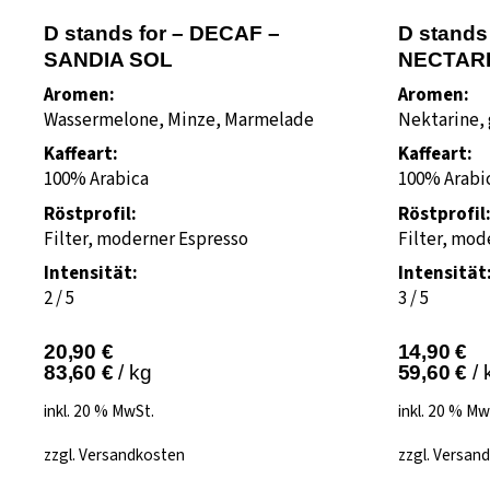
D stands for – DECAF –
D stands
SANDIA SOL
NECTAR
Aromen:
Aromen:
Wassermelone, Minze, Marmelade
Nektarine, 
Kaffeart:
Kaffeart:
100% Arabica
100% Arabi
Röstprofil:
Röstprofil
Filter, moderner Espresso
Filter, mod
Intensität:
Intensität
2 / 5
3 / 5
20,90
€
14,90
€
83,60
€
/
kg
59,60
€
/
inkl. 20 % MwSt.
inkl. 20 % Mw
zzgl.
Versandkosten
zzgl.
Versand