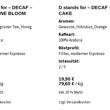
 for – DECAF –
D stands for – DECAF
INE BLOOM
CAKE
Aromen:
grüner Tee, Honig
Gewürze, Hibiskus, Orange
Kaffeart:
ca
100% Arabica
:
Röstprofil:
erner Espresso
Filter, moderner Espresso
:
Intensität:
2 / 5
19,90
€
kg
79,60
€
/
kg
St.
inkl. 20 % MwSt.
kosten
zzgl.
Versandkosten