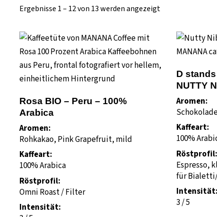
Ergebnisse 1 – 12 von 13 werden angezeigt
D stands
NUTTY N
Aromen:
Rosa BIO – Peru – 100%
Schokolade
Arabica
Kaffeart:
Aromen:
100% Arabic
Rohkakao, Pink Grapefruit, mild
Röstprofil
Kaffeart:
Espresso, k
100% Arabica
für Bialett
Röstprofil:
Intensität
Omni Roast / Filter
3 / 5
Intensität: