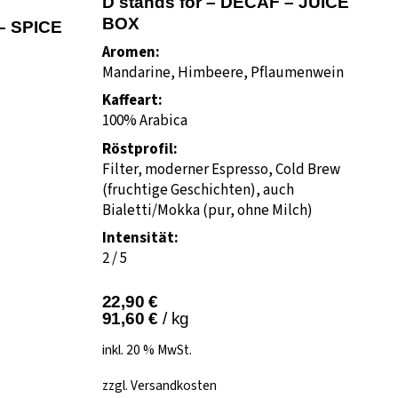
D stands for – DECAF – JUICE
BOX
 – SPICE
Aromen:
Mandarine, Himbeere, Pflaumenwein
Kaffeart:
100% Arabica
Röstprofil:
Filter, moderner Espresso, Cold Brew
(fruchtige Geschichten), auch
Bialetti/Mokka (pur, ohne Milch)
Intensität:
2 / 5
22,90
€
91,60
€
/
kg
inkl. 20 % MwSt.
zzgl.
Versandkosten