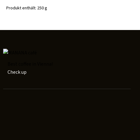
Produkt enthält: 250
g
Best coffee in Vienna!
Check up